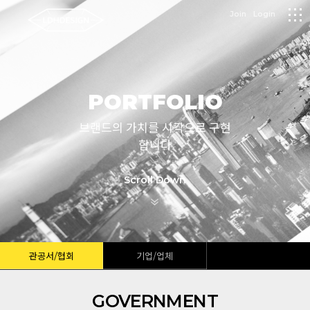
logo
Join
Login
메
뉴
PORTFOLIO
브랜드의 가치를 시각으로 구현
합니다
Scroll Down
관공서/협회
기업/업체
GOVERNMENT