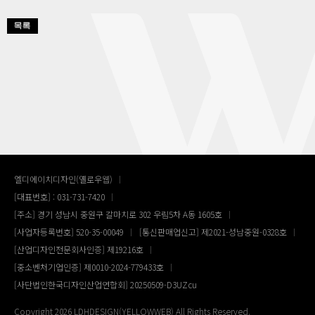
엘디에이치디자인(옐로우웹)
[대표번호] : 031-731-7420
[주소] 경기 성남시 중원구 갈마치로 302 우림5차 A동 1605호
[사업자등록번호] 520-35-00049
[통신판매업신고] 제2021-성남중원-0328호
[산업디자인전문회사인증] 제19216호
[중소벤처기업인증] 제0010-2024-779433호
[사단법인한국디자인산업연합회] 20250509-D3UZcu
Copyright 2026 LDHDESIGN(YELLOWWEB) All Rights Reserved.