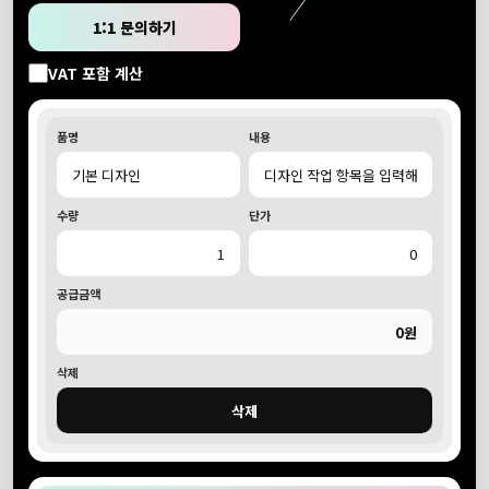
1:1 문의하기
VAT 포함 계산
품명
내용
수량
단가
공급금액
0원
삭제
삭제