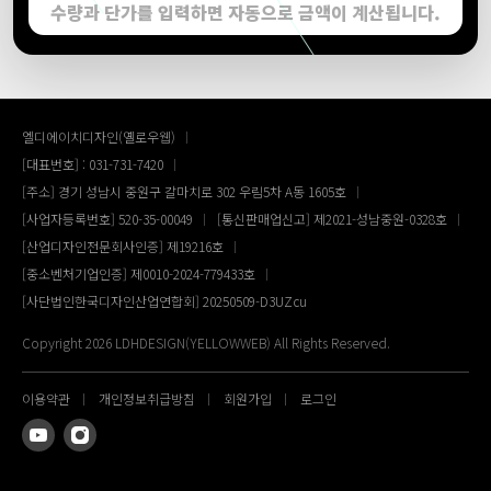
수량과 단가를 입력하면 자동으로 금액이 계산됩니다.
엘디에이치디자인(옐로우웹)
[대표번호] : 031-731-7420
[주소] 경기 성남시 중원구 갈마치로 302 우림5차 A동 1605호
[사업자등록번호] 520-35-00049
[통신판매업신고] 제2021-성남중원-0328호
[산업디자인전문회사인증] 제19216호
[중소벤처기업인증] 제0010-2024-779433호
[사단법인한국디자인산업연합회] 20250509-D3UZcu
Copyright 2026 LDHDESIGN(YELLOWWEB) All Rights Reserved.
이용약관
개인정보취급방침
회원가입
로그인